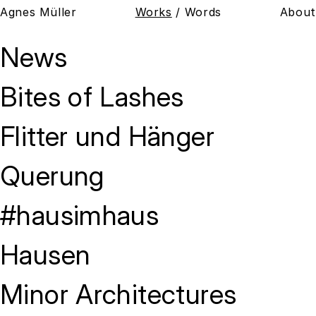
Agnes Müller
Works
/
Words
About
Works
News
Welcome new Website!
Bites of Lashes
Glad you’re visiting my new website! Feel free to
explore — more projects will be online soon. I’d be
Flitter und Hänger
happy to hear from you with any comments,
thoughts or feedback!
Querung
#hausimhaus
Hausen
Minor Architectures